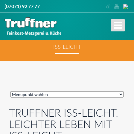
(07071) 92 77 77
Toggle
navigati
ISS-LEICHT
TRUFFNER ISS-LEICHT.
LEICHTER LEBEN MIT