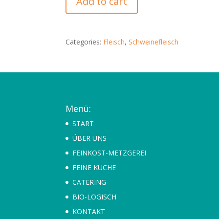
Add to cart
Blue,
bratfertig
quantity
Categories:
Fleisch
,
Schweinefleisch
Menü:
START
ÜBER UNS
FEINKOST-METZGEREI
FEINE KÜCHE
CATERING
BIO-LOGISCH
KONTAKT